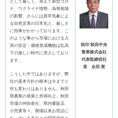
表
として厳しく、加えて新型コロ
社
挨
ナ、ウクライナ情勢、為替相場
の影響、さらには異常気象によ
拶
る自然災害の日常化と、厳しさ
2026
に拍車がかかっております。こ
年
のような事から市場における入
6
秋印 秋田中央
荷の安定・価格形成機能は乱高
月
青果株式会社
下の激しい時代に突入しており
27
代表取締役社
ます。
日
長 永田 実
by
こうした中ではありますが、弊
akijirushi
社の基本方針の根本は今までと
何も変わりはありません。秋田
県農業の発展と所得向上。秋田
市場の仲卸各社、県内量販店、
小売業等々、開場以来お世話に