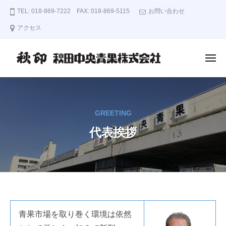
秋
ー
コ
TEL: 018-869-7222 FAX: 018-869-5115
お問い合わせ
印
ン
秋
アクセス
テ
田
ン
中
央
メ
ツ
ニ
青
ュ
へ
秋
ー
果
ス
印
株
キ
秋
式
GREETING
ッ
田
会
プ
代表挨拶
中
社
央
青
果
株
式
代
青果市場を取り巻く環境は依然
会