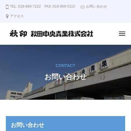
秋
コ
TEL: 018-869-7222 FAX: 018-869-5115
お問い合わせ
印
ン
秋
アクセス
テ
田
ン
中
央
メ
ツ
ニ
青
ュ
へ
秋
ー
果
ス
印
株
キ
秋
式
CONTACT
ッ
田
会
プ
お問い合わせ
中
社
央
青
果
株
式
お
お問い合わせ
会