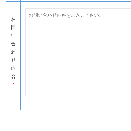
お
問
い
合
わ
せ
内
容
*