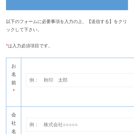
問
社
い
合
以下のフォームに必要事項を入力の上、【送信する】をクリ
ックして下さい。
わ
せ
*
は入力必須項目です。
2020
年
お
7
名
月
前
13
*
日
by
akijirushi
会
社
名