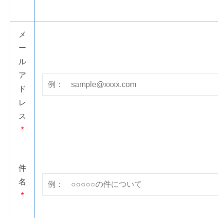
メ
ー
ル
ア
ド
レ
ス
*
件
名
*