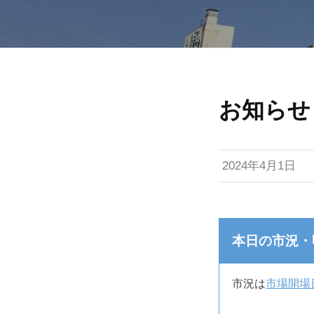
会
社
秋
お知らせ
印
2024年4月1日
秋
田
中
本日の市況・
央
市況は
市場開場
青