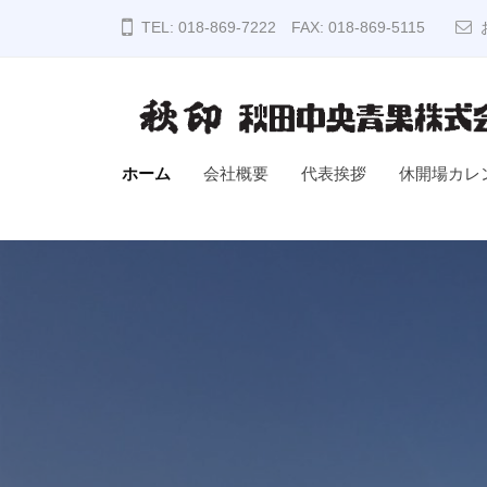
秋
コ
TEL: 018-869-7222 FAX: 018-869-5115
田
ン
中
テ
央
ン
青
ツ
果
秋
ホーム
会社概要
代表挨拶
休開場カレ
へ
株
印
ス
式
秋
キ
会
田
社
ッ
中
プ
央
青
果
株
式