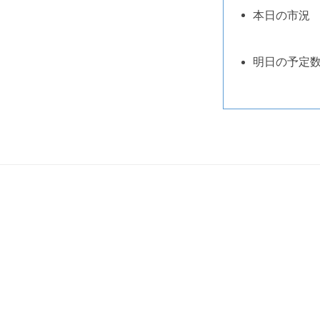
本日の
果
株
明日の予
式
会
社
2020
年
6
月
22
日