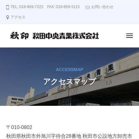
秋
ー
コ
TEL: 018-869-7222 FAX: 018-869-5115
お問い合わせ
印
ン
秋
アクセス
テ
田
ン
中
央
メ
ツ
ニ
青
ュ
へ
秋
ー
果
ス
印
株
キ
秋
式
ACCESSMAP
ッ
田
会
プ
アクセスマップ
中
社
央
青
果
株
式
ア
〒010-0802
会
秋田県秋田市外旭川字待合28番地 秋田市公設地方卸売市