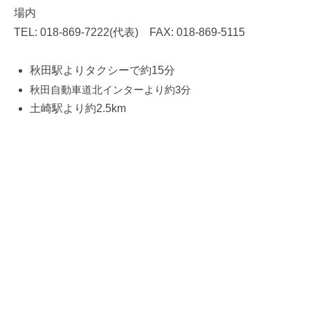
ク
社
場内
セ
TEL: 018-869-7222(代表) FAX: 018-869-5115
ス
秋田駅よりタクシーで約15分
マ
秋田自動車道北インターより約3分
ッ
土崎駅より約2.5km
プ
2020
年
6
月
5
日
by
akijirushi